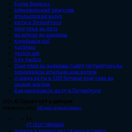
Катер Венисса
венецианский лимузин
итальянский катер
яхты в Петербурге
прогулки на яхте
на катере по каналам
кооаблики спб
yachtaru
yachts spb
live yachts
Прогулки по каналам Санкт-Петребурга на
деревянном итальянском катере
Аренда яхты в СПб Ночная прогулка на
развод мостов
Как арендовать яхту в Петербурге
2026 ©
Прокат яхт и катеров
Разработка сайта:
SEO веб студия Хэндрег
24
+7 (812) 9846000
Аренда и прокат яхт 24 часа в Санкт-