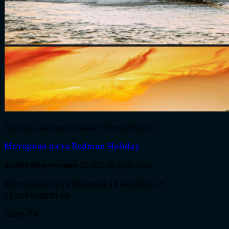
Аренда катера в Санкт-Петербурге
Моторная яхта Rodman Holiday
33,000.00
руб./час
30,000.00
руб./час
Моторная Яхта Rodman 44 Holiday от
судовладельца
Яхта Ру