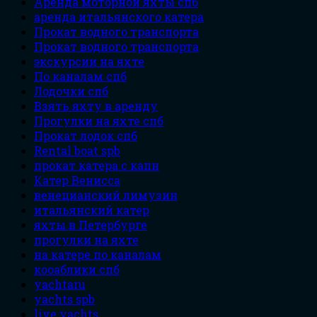
Аренда моторной яхты спб
аренда итальянского катера
Прокат водного транспорта
Прокат водного транспорта
экскурсии на яхте
По каналам спб
Лодочки спб
Взять яхту в аренду
Прогулки на яхте спб
Прокат лодок спб
Rental boat spb
прокат катера с капн
Катер Венисса
венецианский лимузин
итальянский катер
яхты в Петербурге
прогулки на яхте
на катере по каналам
кооаблики спб
yachtaru
yachts spb
live yachts