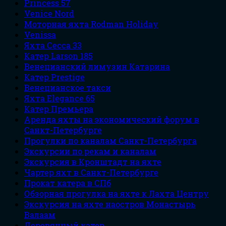
Princess 57
Venice Nord
Моторная яхта Rodman Holiday
Venissa
Яхта Сесса 33
Катер Larson 185
Венецианский лимузин Катарина
Катер Prestige
Венецианское такси
Яхта Elegance 65
Катер Премьера
Аренда яхты на экономический форум в
Санкт-Петербурге
Прогулки по каналам Санкт-Петербурга
Экскурсии по рекам и каналам
Экскурсия в Кронштадт на яхте
Чартер яхт в Санкт-Петербурге
Прокат катера в СПб
Обзорная прогулка на яхте к Лахта Центру
Экскурсия на яхте наостров Монастырь
Валаам
Деревянный катер