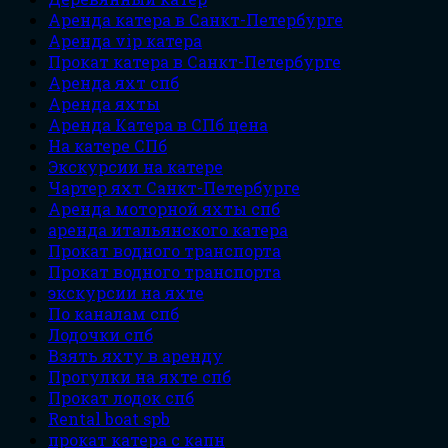
Аренда катера в Санкт-Петербурге
Аренда vip катера
Прокат катера в Санкт-Петербурге
Аренда яхт спб
Аренда яхты
Аренда Катера в СПб цена
На катере СПб
Экскурсии на катере
Чартер яхт Санкт-Петербурге
Аренда моторной яхты спб
аренда итальянского катера
Прокат водного транспорта
Прокат водного транспорта
экскурсии на яхте
По каналам спб
Лодочки спб
Взять яхту в аренду
Прогулки на яхте спб
Прокат лодок спб
Rental boat spb
прокат катера с капн